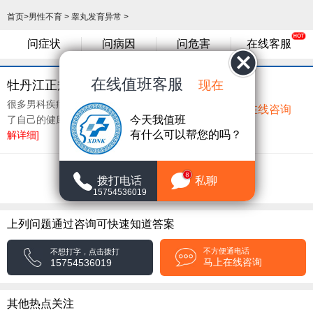
首页
>
男性不育
>
睾丸发育异常
>
问症状
问病因
问危害
在线客服
在线值班客服
现在
牡丹江正规男科医院有哪些?
很多男科疾病的患者都感到羞耻,因为这不仅妨碍
在线咨询
今天我值班
了自己的健康,而且对夫妻关系也有很大......
[了
有什么可以帮您的吗？
解详细]
8
共1条
1
拨打电话
私聊
15754536019
上列问题通过咨询可快速知道答案
不方便通电话
不想打字，点击拨打
马上在线咨询
15754536019
其他热点关注