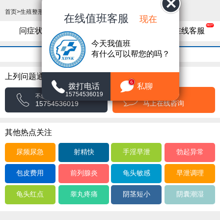
首页
>
生殖整形
>
阴茎延长
>
在线值班客服
现在
问症状
问病因
问危害
在线客服
今天我值班
有什么可以帮您的吗？
上列问题通过咨询可快速知道答案
6
拨打电话
私聊
15754536019
不方便通电话
不想打字，点击拨打
马上在线咨询
15754536019
其他热点关注
尿频尿急
射精快
手淫早泄
勃起异常
包皮费用
前列腺炎
龟头敏感
早泄调理
龟头红点
睾丸疼痛
阴茎短小
阴囊潮湿