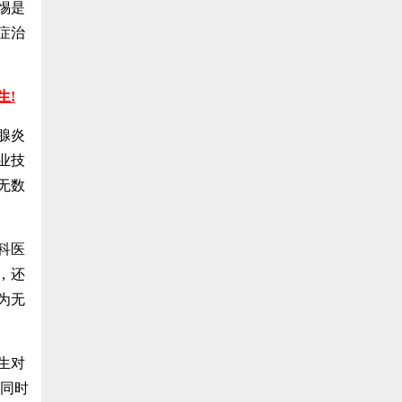
惕是
症治
生!
腺炎
业技
无数
科医
，还
为无
生对
;同时