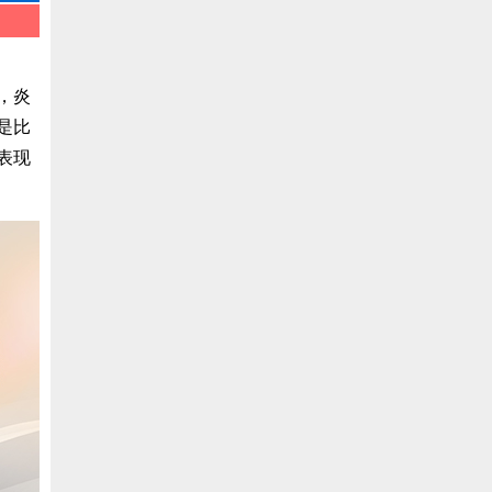
，炎
是比
表现