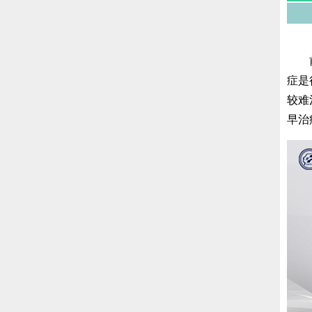
前列
症是
较难
早治