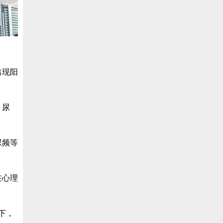
出现阳
、尿
尿频等
在心理
下，