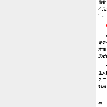
看看
不是
疗。
牡丹
患者
术和
患者
牡丹
生来
为广
数患
为了
每一