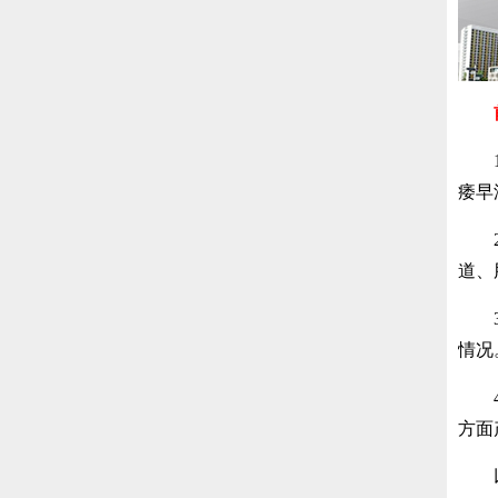
1、
痿早
2、
道、
3、
情况
4、
方面
以上