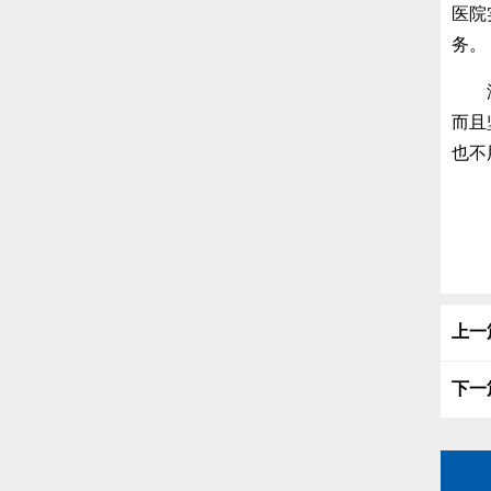
医院
务。
温馨
而且
也不
上一
下一