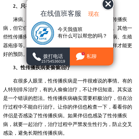
2、只有梅毒、淋病和艾滋病才是性病。
在线值班客服
现在
淋病、梅毒和艾滋病确实是一种非常常见的性传播疾
病，但它们是常见的，不仅仅是这三种性传播疾病。其他一
今天我值班
有什么可以帮您的吗？
些性传播疾病也很常见，如尖锐湿疣、阴虱、滴虫病、生殖
器疱疹等。好全面了解这些常见的性传播疾病，这样才能更
好的预防。
9
拨打电话
私聊
15754536019
3、性传播疾病要偷偷治疗
在很多人眼里，性传播疾病是一件很难说的事情。有的
人特别排斥治疗，有的人偷偷治疗，不让伴侣知道。其实这
是一个错误的想法。性传播疾病确实需要积极治疗，但在治
疗过程中不能自行治疗。让你的伴侣也检查一下，看看你的
伴侣是否感染了性传播疾病。如果伴侣也感染了性传播疾
病，就要一起治疗，治疗过程中严禁发生性行为，防止交叉
感染，避免长期性传播疾病。