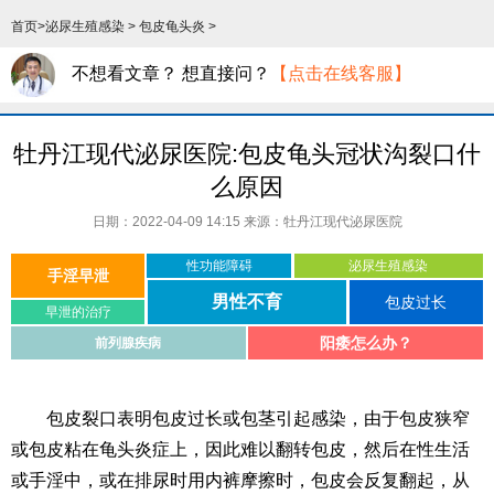
首页
>
泌尿生殖感染
>
包皮龟头炎
>
不想看文章？ 想直接问？
【点击在线客服】
牡丹江现代泌尿医院:包皮龟头冠状沟裂口什
么原因
日期：2022-04-09 14:15 来源：
牡丹江现代泌尿医院
性功能障碍
泌尿生殖感染
手淫早泄
男性不育
包皮过长
早泄的治疗
阳痿怎么办？
前列腺疾病
包皮裂口表明包皮过长或包茎引起感染，由于包皮狭窄
或包皮粘在龟头炎症上，因此难以翻转包皮，然后在性生活
或手淫中，或在排尿时用内裤摩擦时，包皮会反复翻起，从