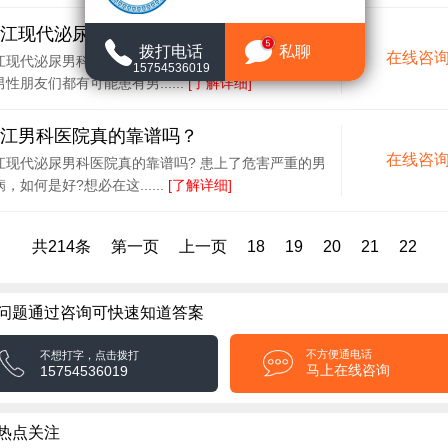
江现代泌尿男科医院值得信赖吗？
5
拨打电话
私聊
在线咨
江现代泌尿男科医院值得信赖吗?正规百信信赖其实每
15754536019
性朋友们都有可能患有男......
[了解详细]
江男科医院真的靠谱吗？
在线咨
江现代泌尿男科医院真的靠谱吗? 患上了危害严重的男
，如何是好?想必在这......
[了解详细]
共214条
第一页
上一页
18
19
20
21
22
问题通过咨询可快速知道答案
不方便通电话
不想打字，点击拨打
马上在线咨询
15754536019
热点关注