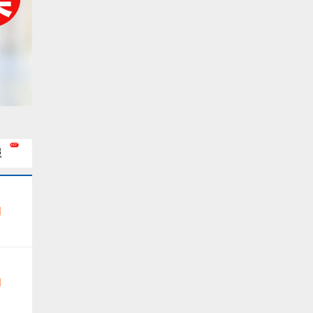
服
询
询