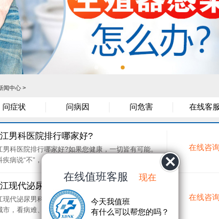
新闻中心
>
问症状
问病因
问危害
在线客
江男科医院排行哪家好?
在线咨
江男科医院排行哪家好?如果您健康，一切皆有可能。
疾病说“不”，这是寻......
[了解详细]
在线值班客服
现在
江现代泌尿男科医院治疗男科怎么样?
在线咨
江现代泌尿男科医院治疗男科怎么样?特别在人口稠密
今天我值班
市，看病难、看病贵的问......
[了解详细]
有什么可以帮您的吗？